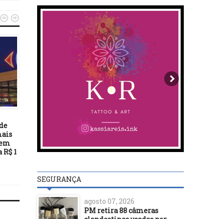


BASTIDORES
BASTIDORES
25/03/26
02/09/23
de
OAB-BA destaca avanço
Jerônimo autoriza
mais
histórico com aprovação de
pavimentação de trecho
 em
projeto que criminaliza
rodovia BA-878 e outras 
 R$ 1
misoginia
em Saubara, neste dom
(3)
SEGURANÇA
agosto 07, 2026
PM retira 88 câmeras