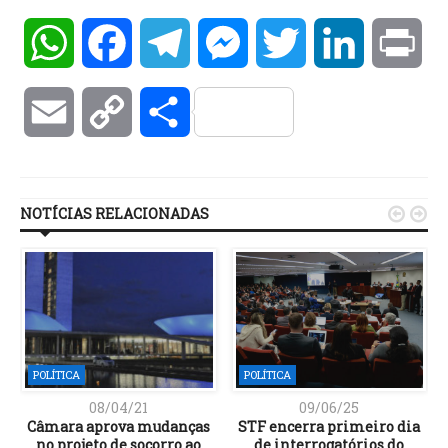
WhatsApp
Facebook
Telegram
Messenger
Twitter
LinkedIn
Pri
Email
Copy
Compartilhar
Link
NOTÍCIAS RELACIONADAS


POLÍTICA
POLÍTICA
08/04/21
09/06/25
Câmara aprova mudanças
STF encerra primeiro dia
no projeto de socorro ao
de interrogatórios do