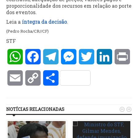
proporcionalidade dos recursos em relação ao porte
dos eventos.
Leia a
íntegra da decisão
.
(Pedro Rocha/CR//CF)
STF
WhatsApp
Facebook
Telegram
Messenger
Twitter
LinkedIn
Pri
Email
Copy
Compartilhar
Link
NOTÍCIAS RELACIONADAS

