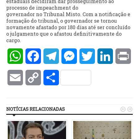
estaduais decidiram dar prosseguimento ao
processo de impeachment do
governador no Tribunal Misto. Com a notificação e
formação do tribunal, o governador se tornou
novamente afastado por 180 dias até ser concluído
o julgamento que o afastou definitivamente do
cargo.
WhatsApp
Facebook
Telegram
Messenger
Twitter
LinkedIn
Pri
Email
Copy
Compartilhar
Link
NOTÍCIAS RELACIONADAS

