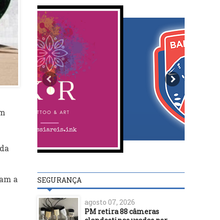
em
ida
iam a
SEGURANÇA
agosto 07, 2026
PM retira 88 câmeras