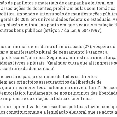
nsão de panfletos e materiais de campanha eleitoral em
 associações de docentes, proibiram aulas com temática
 política, impondo a interrupção de manifestações públic
 gerais de 2018 em universidades federais e estaduais. A
gislação eleitoral, no ponto em que veda a veiculação 
tros bens públicos (artigo 37 da Lei 9.504/1997).
 da liminar deferida no último sábado (27), véspera do
ltar a manifestação plural de pensamento é trancar a
professores”, afirmou. Segundo a ministra, a única força
deias livres e plurais. “Qualquer outra que ali ingresse 
to contrário da democracia”.
necessário para o exercício de todos os direitos
em aos princípios assecuratórios da liberdade de
garantias inerentes à autonomia universitária”. De aco
o Democrático, fundamenta-se nos princípios das liberdad
imprensa e da criação artística e científica.
nsino e aprendizado e as escolhas políticas fazem com q
os constitucionais e a legislação eleitoral que se adota 