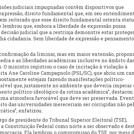
isões judiciais impugnadas contêm dispositivos que
xpressão, direito fundamental que, em seu entendiment
tem reiterado que esse direito fundamental ostenta statu
e lembrou que, embora a liberdade de expressão possa
 decisão judicial que a restrinja demonstre estar proteg
 há cidadania. Sem liberdade de expressão e pensamento
confirmação da liminar, mas em maior extensão, propon
tedra e as liberdades acadêmicas inclusive no âmbito da
. O ministro registrou o caso de incitação à violação à
eita Ane Caroline Campagnolo (PSL/SC), que abriu um ca
postamente estejam fazendo manifestações político-
ssível que, justamente no ambiente que deveria imperar 
mento político-ideológico da rotina acadêmica”, destacou
uma atmosfera favorável que deve ser preservada. Event
bito das universidades mereceriam ser corrigidas não pe
ática”, enfatizou.
o de presidente do Tribunal Superior Eleitoral (TSE),
 a Constituição Federal como norte a ser observado e des
democracia. Ela lembrou o compromisso do TSE, por meio 