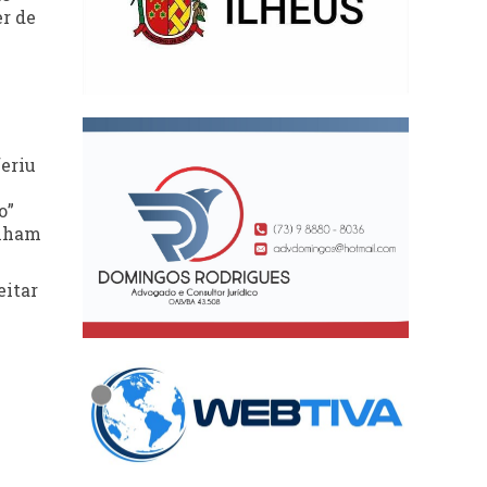
er de
eriu
o”
inham
eitar