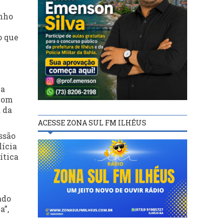
enho
o que
 a
 com
 da
ACESSE ZONA SUL FM ILHÉUS
ssão
lícia
ítica
ado
a”,