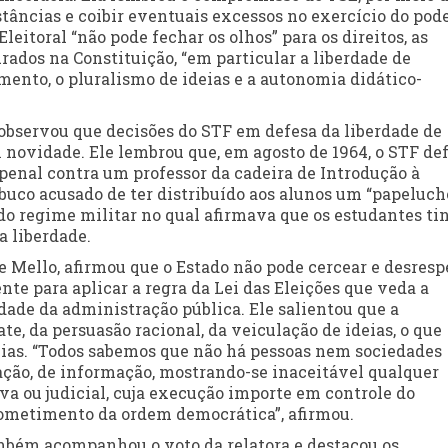
stâncias e coibir eventuais excessos no exercício do pod
Eleitoral “não pode fechar os olhos” para os direitos, as
rados na Constituição, “em particular a liberdade de
mento, o pluralismo de ideias e a autonomia didático-
bservou que decisões do STF em defesa da liberdade de
ovidade. Ele lembrou que, em agosto de 1964, o STF def
penal contra um professor da cadeira de Introdução à
uco acusado de ter distribuído aos alunos um “papeluch
o do regime militar no qual afirmava que os estudantes t
a liberdade.
de Mello, afirmou que o Estado não pode cercear e desresp
e para aplicar a regra da Lei das Eleições que veda a
dade da administração pública. Ele salientou que a
te, da persuasão racional, da veiculação de ideias, o que
ias. “Todos sabemos que não há pessoas nem sociedades
ação, de informação, mostrando-se inaceitável qualquer
tiva ou judicial, cuja execução importe em controle do
ometimento da ordem democrática”, afirmou.
também acompanhou o voto da relatora e destacou os