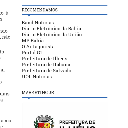
RECOMENDAMOS
o, é
s
Band Notícias
Diário Eletrônico da Bahia
endo
Diário Eletrônico da União
, não
MP Bahia
O Antagonista
do
Portal G1
s
Prefeitura de Ilhéus
Prefeitura de Itabuna
nal
Prefeitura de Salvador
UOL Notícias
o
MARKETING JR
uais
la
tacou
de