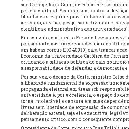
sua Corregedoria-Geral, de esclarecer as circun
polícia eleitoral. Segundo a ministra, a Justiça 
liberdades e os princípios fundamentais assegu
aprender, ensinar, pesquisar e divulgar o pensa
científica e administrativa das universidades”.
Em seu voto, o ministro Ricardo Lewandowski o
pensamento nas universidades não constituem n
um habeas corpus (HC 40910) para trancar ação 
Economia da Universidade Católica de Pernamb
criticando a situação política do país no iníci
a responsabilidade de defender a democracia e 
Por sua vez, o decano da Corte, ministro Celso 
a liberdade fundamental de expressão unicament
propaganda eleitoral em áreas sob responsabili
universidade é, por excelência, o espaço do deba
torna intolerável a censura em suas dependênc
livres sem liberdade de expressão, de comunic
deliberação estatal, seja ela executiva, legisla
pensamento crítico, com o consequente compr
O presidente da Corte, ministro Dias Toffoli, 