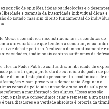
exposição de opiniões, ideias ou ideologias e o desemp
 liberdade e garantia da integridade individual digna e
ssão do Estado, mas sim direito fundamental do indivídu
iu.
 de Moraes considerou inconstitucionais as condutas de
omia universitária e que tendem a constranger ou inibir
e o livre debate político, “realizado democraticamente e
 universidades, tradicionais centros autônomos de defesa
s e atos do Poder Público confundiram liberdade de expre
ode permitir que, a pretexto do exercício do poder de po
berdade de manifestação do pensamento, acadêmica e de cr
nifestações visam preservar a democracia. Segundo o
ítimas cenas de policiais entrando em salas de aula para
ue refletem a manifestação dos alunos. “Esses atos são
 com o país que conseguimos criar e remetem a um pass
 para ditadores e a verdade absoluta é própria da tirani