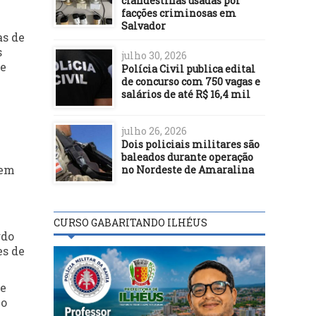
clandestinas usadas por
facções criminosas em
Salvador
as de
s
julho 30, 2026
de
Polícia Civil publica edital
de concurso com 750 vagas e
salários de até R$ 16,4 mil
julho 26, 2026
Dois policiais militares são
baleados durante operação
sem
no Nordeste de Amaralina
CURSO GABARITANDO ILHÉUS
rdo
es de
ue
no