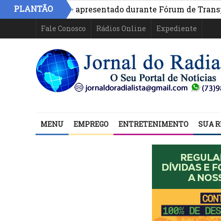
PLANTÃO
 na Bahia é apresentado durante Fórum de Transparência 
Fale Conosco
Rádios Online
Expediente
MENU
EMPREGO
ENTRETENIMENTO
SUA R