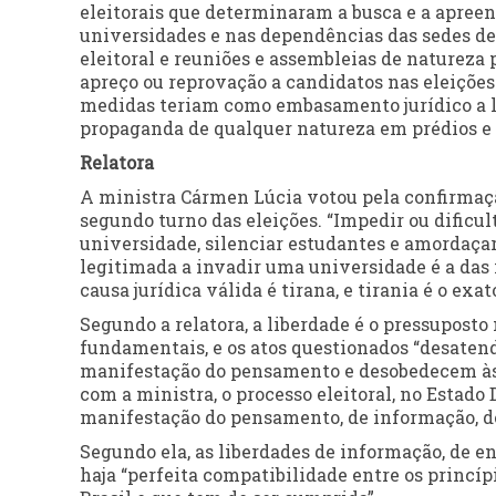
eleitorais que determinaram a busca e a apree
universidades e nas dependências das sedes de
eleitoral e reuniões e assembleias de natureza
apreço ou reprovação a candidatos nas eleições
medidas teriam como embasamento jurídico a le
propaganda de qualquer natureza em prédios e ou
Relatora
A ministra Cármen Lúcia votou pela confirmação
segundo turno das eleições. “Impedir ou dificu
universidade, silenciar estudantes e amordaçar 
legitimada a invadir uma universidade é a das i
causa jurídica válida é tirana, e tirania é o exa
Segundo a relatora, a liberdade é o pressuposto 
fundamentais, e os atos questionados “desatend
manifestação do pensamento e desobedecem às 
com a ministra, o processo eleitoral, no Estad
manifestação do pensamento, de informação, de 
Segundo ela, as liberdades de informação, de e
haja “perfeita compatibilidade entre os princípi