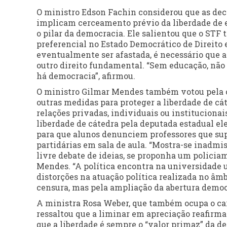
O ministro Edson Fachin considerou que as dec
implicam cerceamento prévio da liberdade de e
o pilar da democracia. Ele salientou que o STF 
preferencial no Estado Democrático de Direito 
eventualmente ser afastada, é necessário que a
outro direito fundamental. “Sem educação, não
há democracia”, afirmou.
O ministro Gilmar Mendes também votou pela 
outras medidas para proteger a liberdade de cá
relações privadas, individuais ou institucionais
liberdade de cátedra pela deputada estadual el
para que alunos denunciem professores que su
partidárias em sala de aula. “Mostra-se inadmi
livre debate de ideias, se proponha um policia
Mendes. “A política encontra na universidade 
distorções na atuação política realizada no âm
censura, mas pela ampliação da abertura democr
A ministra Rosa Weber, que também ocupa o carg
ressaltou que a liminar em apreciação reafirma
que a liberdade é sempre o “valor primaz” da 