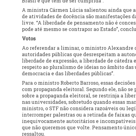
Brasil e que tem de ser cumprida”.
A ministra Cármen Lúcia salientou ainda que a 
de atividades de docência são manifestações da
livre. “A liberdade de pensamento não é conce
pode até mesmo se contrapor ao Estado”, conclu
Votos
Ao referendar a liminar, o ministro Alexandre
autoridades públicas que desrespeitam a auton
liberdade de expressão, a liberdade de cátedra 
respeito ao pluralismo de ideias no âmbito das
democracia e das liberdades públicas”.
Para o ministro Roberto Barroso, essas decisõe
com propaganda eleitoral. Segundo ele, não se p
sobre a propaganda eleitoral, se restrinja a li
nas universidades, sobretudo quando essas ma
ministro, o STF não considera razoáveis ou leg
interromper palestras ou a retirada de faixas q
inequivocamente autoritários e incompatíveis
que não queremos que volte. Pensamento único é
ressaltou.