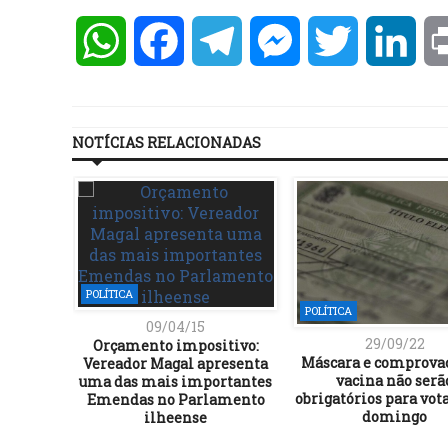
WhatsApp
Facebook
Telegram
Messenger
Twitter
Lin
NOTÍCIAS RELACIONADAS
POLÍTICA
POLÍTICA
09/04/15
29/09/22
Orçamento impositivo:
Máscara e comprova
Vereador Magal apresenta
vacina não serã
uma das mais importantes
obrigatórios para vot
Emendas no Parlamento
domingo
ilheense