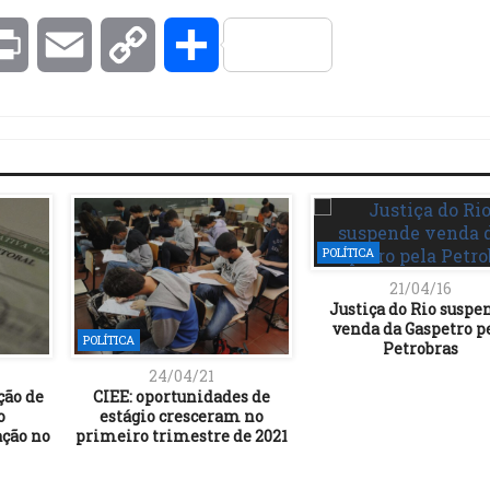
kedIn
Print
Email
Copy
Compartilhar
Link
POLÍTICA
21/04/16
Justiça do Rio suspe
venda da Gaspetro p
POLÍTICA
Petrobras
24/04/21
ção de
CIEE: oportunidades de
o
estágio cresceram no
ação no
primeiro trimestre de 2021