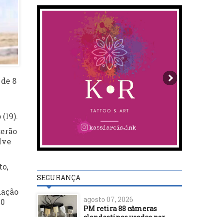
 de 8
(19).
serão
lve
to,
SEGURANÇA
dação
agosto 07, 2026
20
PM retira 88 câmeras