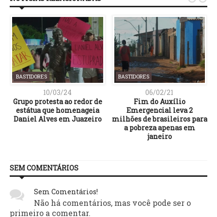
BASTIDORES
BASTIDORES
10/03/24
06/02/21
Grupo protesta ao redor de
Fim do Auxílio
a
estátua que homenageia
Emergencial leva 2
Daniel Alves em Juazeiro
milhões de brasileiros para
a pobreza apenas em
janeiro
SEM COMENTÁRIOS
Sem Comentários!
Não há comentários, mas você pode ser o
primeiro a comentar.