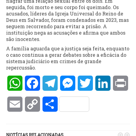
flagrar uma relação sexual entre os dois. Em
seguida, foi morto e seu corpo foi queimado. Os
acusados, líderes da Igreja Universal do Reino de
Deus em Salvador, foram condenados em 2023, mas
seguem recorrendo para evitar a prisão. A
instituição nega as acusações e afirma que ambos
são inocentes.
A família aguarda que a justiça seja feita, enquanto
o caso continua a gerar debates sobre a eficácia do
sistema judiciário em crimes de grande
repercussão.
WhatsApp
Facebook
Telegram
Messenger
Twitter
LinkedIn
Pri
Email
Copy
Compartilhar
Link
NOTÍCIAS RELACIONADAS

