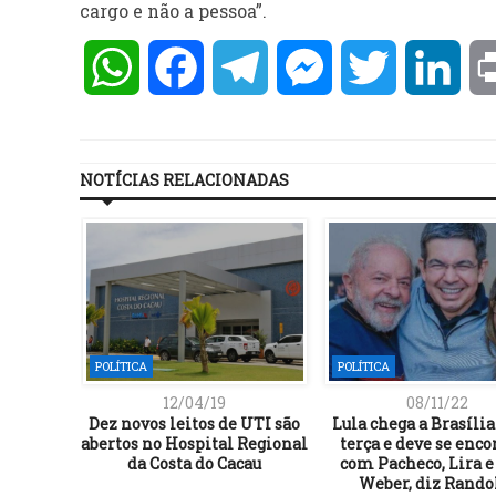
cargo e não a pessoa”.
WhatsApp
Facebook
Telegram
Messenger
Twitter
Lin
NOTÍCIAS RELACIONADAS
POLÍTICA
POLÍTICA
12/04/19
08/11/22
Dez novos leitos de UTI são
Lula chega a Brasília
abertos no Hospital Regional
terça e deve se enco
da Costa do Cacau
com Pacheco, Lira e
Weber, diz Rando