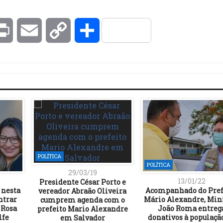
kedIn
Print
Email
Copy
Compartilhar
Link
POLÍTICA
POLÍTICA
29/03/19
13/01/22
Presidente César Porto e
 nesta
Acompanhado do Pref
vereador Abraão Oliveira
ntrar
Mário Alexandre, Min
cumprem agenda com o
 Rosa
João Roma entreg
prefeito Mario Alexandre
lfe
donativos à populaçã
em Salvador