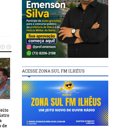


ACESSE ZONA SUL FM ILHÉUS
POLÍTICA
POLÍTICA
24/11/20
02/11/22
eito
Julgamento no STF deve
Relator do Orçamento 
istro
levar a concurso público os
reunião nesta quinta-fe
a
maiores Cartórios da Bahia
com membros do nov
o de
governo