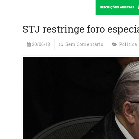
STJ restringe foro espec
20/06/18
Sem Comentário
Política