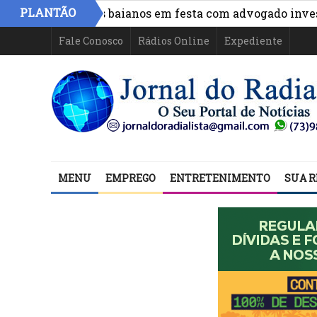
PLANTÃO
de políticos baianos em festa com advogado investigado
Fale Conosco
Rádios Online
Expediente
MENU
EMPREGO
ENTRETENIMENTO
SUA R