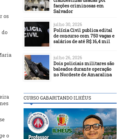
clandestinas usadas por
facções criminosas em
Salvador
r os
julho 30, 2026
Polícia Civil publica edital
 do
de concurso com 750 vagas e
salários de até R$ 16,4 mil
Maria
julho 26, 2026
Dois policiais militares são
baleados durante operação
no Nordeste de Amaralina
eira
CURSO GABARITANDO ILHÉUS
imes
se
ge o