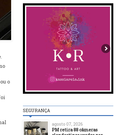
.
omo
tou o
foi
SEGURANÇA
nal
agosto 07, 2026
PM retira 88 câmeras