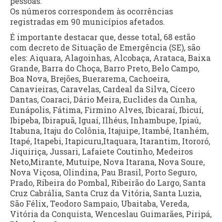
pessoas.
Os números correspondem às ocorrências
registradas em 90 municípios afetados.
É importante destacar que, desse total, 68 estão
com decreto de Situação de Emergência (SE), são
eles: Aiquara, Alagoinhas, Alcobaça, Arataca, Baixa
Grande, Barra do Choça, Barro Preto, Belo Campo,
Boa Nova, Brejões, Buerarema, Cachoeira,
Canavieiras, Caravelas, Cardeal da Silva, Cícero
Dantas, Coaraci, Dário Meira, Euclides da Cunha,
Eunápolis, Fátima, Firmino Alves, Ibicaraí, Ibicuí,
Ibipeba, Ibirapuã, Iguaí, Ilhéus, Inhambupe, Ipiaú,
Itabuna, Itaju do Colônia, Itajuipe, Itambé, Itanhém,
Itapé, Itapebi, Itapicuru,Itaquara, Itarantim, Itororó,
Jiquiriça, Jussari, Lafaiete Coutinho, Medeiros
Neto,Mirante, Mutuípe, Nova Itarana, Nova Soure,
Nova Viçosa, Olindina, Pau Brasil, Porto Seguro,
Prado, Ribeira do Pombal, Ribeirão do Largo, Santa
Cruz Cabrália, Santa Cruz da Vitória, Santa Luzia,
São Félix, Teodoro Sampaio, Ubaitaba, Vereda,
Vitória da Conquista, Wenceslau Guimarães, Piripá,