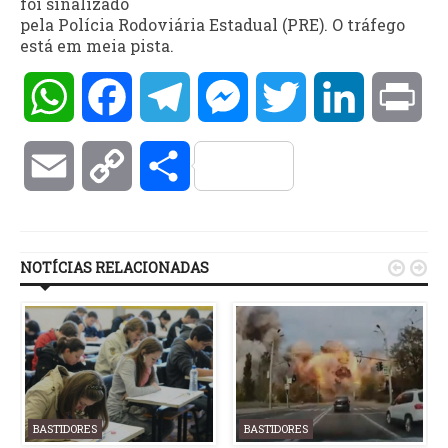
foi sinalizado
pela Polícia Rodoviária Estadual (PRE). O tráfego
está em meia pista.
WhatsApp
Facebook
Telegram
Messenger
Twitter
LinkedIn
Pri
Email
Copy
Compartilhar
Link
NOTÍCIAS RELACIONADAS


BASTIDORES
BASTIDORES