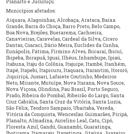
Planalto e Jucuruçu.
Municípios afetados:
Aiquara, Alagoinhas, Alcobaça, Arataca, Baixa
Grande, Barra do Choça, Barro Preto, Belo Campo,
Boa Nova, Brejões, Buerarema, Cachoeira,
Canavieiras, Caravelas, Cardeal da Silva, Cícero
Dantas, Coaraci, Dário Meira, Euclides da Cunha,
Eunápolis, Fátima, Firmino Alves, Ibicaraí, Ibicuí,
Ibipeba, Ibirapuã, Iguaí, Ilhéus, Inhambupe, Ipiaú,
Itabuna, Itaju do Colônia, Itajuipe, Itambé, Itanhém,
Itapé, Itapebi, Itapicuru, Itaquara, Itarantim, Itororó,
Jiquiriçá, Jussari, Lafaiete Coutinho, Medeiros
Neto, Mirante, Mutuípe, Nova Itarana, Nova Soure,
Nova Viçosa, Olindina, Pau Brasil, Porto Seguro,
Prado, Ribeira do Pombal, Ribeirão do Largo, Santa
Cruz Cabrália, Santa Cruz da Vitória, Santa Luzia,
São Félix, Teodoro Sampaio, Ubaitaba, Vereda,
Vitória da Conquista, Wenceslau Guimarães, Piripá,
Planalto, Almadina, Aurelino Leal, Catu, Cipó,
Floresta Azul, Gandú, Guanambi, Guaratinga,
Ibotirama, Itamaraju, Itapetinga, Jitaúna, Juazeiro,