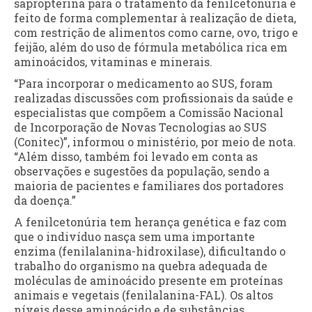
sapropterina para o tratamento da fenilcetonúria é
feito de forma complementar à realização de dieta,
com restrição de alimentos como carne, ovo, trigo e
feijão, além do uso de fórmula metabólica rica em
aminoácidos, vitaminas e minerais.
“Para incorporar o medicamento ao SUS, foram
realizadas discussões com profissionais da saúde e
especialistas que compõem a Comissão Nacional
de Incorporação de Novas Tecnologias ao SUS
(Conitec)”, informou o ministério, por meio de nota.
“Além disso, também foi levado em conta as
observações e sugestões da população, sendo a
maioria de pacientes e familiares dos portadores
da doença.”
A fenilcetonúria tem herança genética e faz com
que o indivíduo nasça sem uma importante
enzima (fenilalanina-hidroxilase), dificultando o
trabalho do organismo na quebra adequada de
moléculas de aminoácido presente em proteínas
animais e vegetais (fenilalanina-FAL). Os altos
níveis desse aminoácido e de substâncias