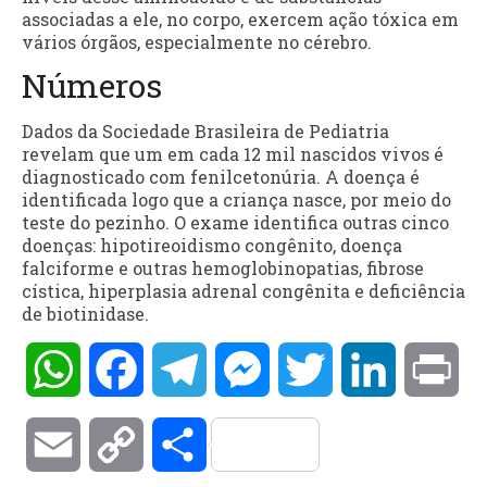
associadas a ele, no corpo, exercem ação tóxica em
vários órgãos, especialmente no cérebro.
Números
Dados da Sociedade Brasileira de Pediatria
revelam que um em cada 12 mil nascidos vivos é
diagnosticado com fenilcetonúria. A doença é
identificada logo que a criança nasce, por meio do
teste do pezinho. O exame identifica outras cinco
doenças: hipotireoidismo congênito, doença
falciforme e outras hemoglobinopatias, fibrose
cística, hiperplasia adrenal congênita e deficiência
de biotinidase.
WhatsApp
Facebook
Telegram
Messenger
Twitter
LinkedIn
Pri
Email
Copy
Compartilhar