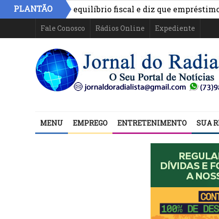
PLANTÃO
nimo aponta equilíbrio fiscal e diz que empréstimos fin
Fale Conosco
Rádios Online
Expediente
MENU
EMPREGO
ENTRETENIMENTO
SUA R