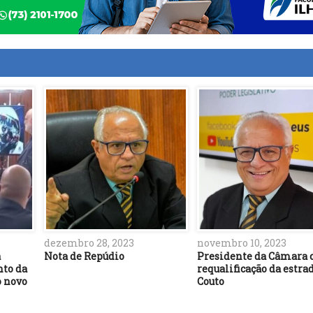
dezembro 28, 2023
novembro 10, 2023
a
Nota de Repúdio
Presidente da Câmara 
nto da
requalificação da estra
o novo
Couto