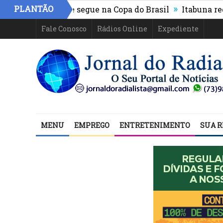
»
PLANTÃO
hletico-PR e segue na Copa do Brasil
Itabuna registra
Fale Conosco
Rádios Online
Expediente
MENU
EMPREGO
ENTRETENIMENTO
SUA R