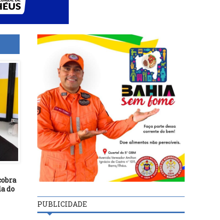
cobra
da do
PUBLICIDADE