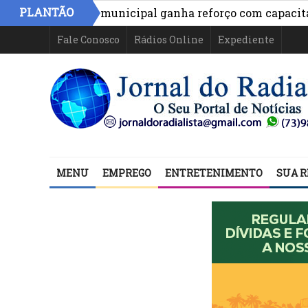
PLANTÃO
cia da rede municipal ganha reforço com capacitação
Fale Conosco
Rádios Online
Expediente
MENU
EMPREGO
ENTRETENIMENTO
SUA R