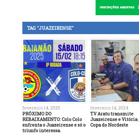
TAG "JUAZEIRENSE"
fevereiro 14, 2025
fevereiro 14, 2024
PRÓXIMO DO
TV Aratu transmite
REBAIXAMENTO: Colo Colo
Juazeirense e Vitória
enfrenta o Juazeirense e só o
Copa do Nordeste
triunfo interessa.