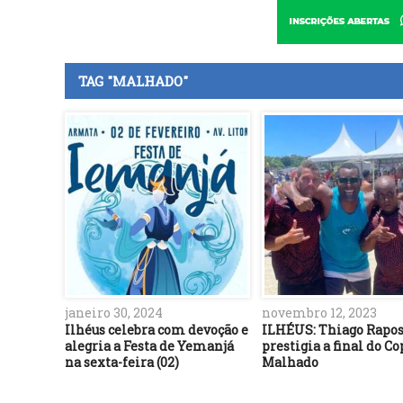
TAG "MALHADO"
janeiro 30, 2024
novembro 12, 2023
Ilhéus celebra com devoção e
ILHÉUS: Thiago Rapo
alegria a Festa de Yemanjá
prestigia a final do C
na sexta-feira (02)
Malhado