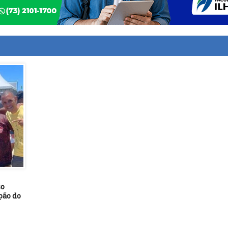
so
opão do