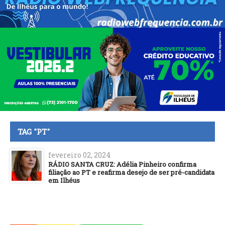
TAG "PT"
fevereiro 02, 2024
RÁDIO SANTA CRUZ: Adélia Pinheiro confirma
filiação ao PT e reafirma desejo de ser pré-candidata
em Ilhéus