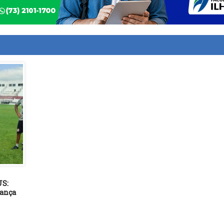
US:
rança