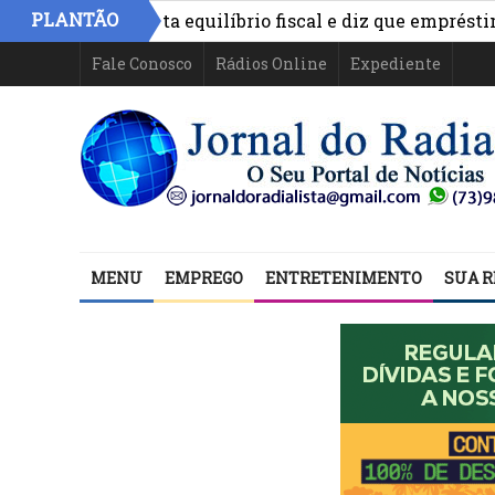
PLANTÃO
rônimo aponta equilíbrio fiscal e diz que empréstimos fi
Fale Conosco
Rádios Online
Expediente
MENU
EMPREGO
ENTRETENIMENTO
SUA R