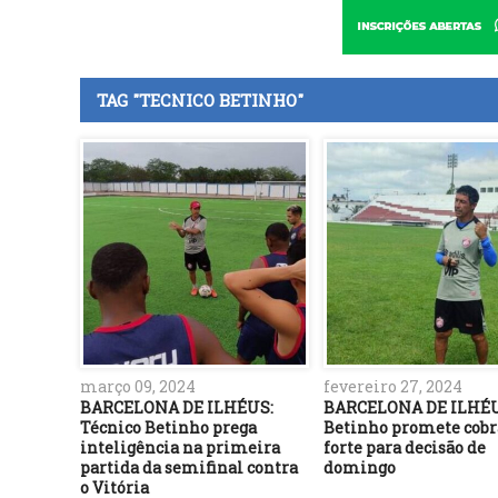
TAG "TECNICO BETINHO"
março 09, 2024
fevereiro 27, 2024
BARCELONA DE ILHÉUS:
BARCELONA DE ILHÉ
Técnico Betinho prega
Betinho promete cob
inteligência na primeira
forte para decisão de
partida da semifinal contra
domingo
o Vitória