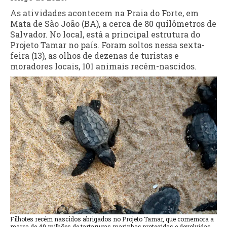
As atividades acontecem na Praia do Forte, em
Mata de São João (BA), a cerca de 80 quilômetros de
Salvador. No local, está a principal estrutura do
Projeto Tamar no país. Foram soltos nessa sexta-
feira (13), as olhos de dezenas de turistas e
moradores locais, 101 animais recém-nascidos.
Filhotes recém nascidos abrigados no Projeto Tamar, que comemora a
marca de 40 milhões de tartarugas marinhas protegidas e devolvidas