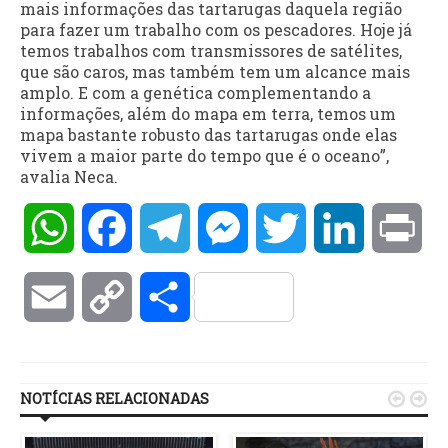
mais informações das tartarugas daquela região
para fazer um trabalho com os pescadores. Hoje já
temos trabalhos com transmissores de satélites,
que são caros, mas também tem um alcance mais
amplo. E com a genética complementando a
informações, além do mapa em terra, temos um
mapa bastante robusto das tartarugas onde elas
vivem a maior parte do tempo que é o oceano”,
avalia Neca.
WhatsApp
Facebook
Telegram
Messenger
Twitter
LinkedIn
Pri
Email
Copy
Compartilhar
Link
NOTÍCIAS RELACIONADAS

