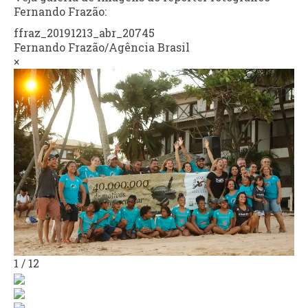
Fernando Frazão:
ffraz_20191213_abr_20745
Fernando Frazão/Agência Brasil
×
1
/
12