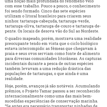
uma noção mais profundada do fenômeno veio
com esse trabalho. Pouco a pouco, o conhecimento
foi sendo formado. Cinco das sete espécies
utilizam o litoral brasileiro para criarem seus
ninhos: tartaruga-cabeçuda, tartaruga-verde,
tartaruga-oliva, tartaruga-de-couro e tartaruga-de-
pente. Os locais de desova vão do Sul ao Nordeste.
O quadro mapeado, porém, mostrava uma realidade
preocupante tendo em vista que o ciclo biológico
estava interrompido: as fêmeas que chegavam à
praia e seus ovos serviam como fonte de alimento
para diversas comunidades litorâneas. As capturas
incidentais durante a pesca de outras espécies
também levavam a uma redução drástica das
populações de tartarugas, o que ainda é uma
realidade.
Hoje, porém, avanços já são notáveis. Acumulando
prêmios, o Projeto Tamar passou a ser reconhecido
internacionalmente como uma das mais bem-
sucedidas experiências de conservação marinha.
“Se antes era necessário transportar ninhadas de