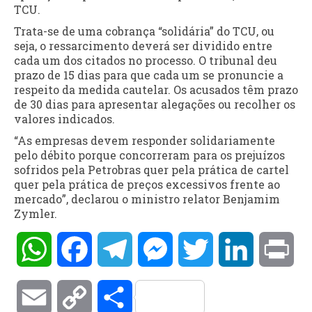
TCU.
Trata-se de uma cobrança “solidária” do TCU, ou
seja, o ressarcimento deverá ser dividido entre
cada um dos citados no processo. O tribunal deu
prazo de 15 dias para que cada um se pronuncie a
respeito da medida cautelar. Os acusados têm prazo
de 30 dias para apresentar alegações ou recolher os
valores indicados.
“As empresas devem responder solidariamente
pelo débito porque concorreram para os prejuízos
sofridos pela Petrobras quer pela prática de cartel
quer pela prática de preços excessivos frente ao
mercado”, declarou o ministro relator Benjamim
Zymler.
WhatsApp
Facebook
Telegram
Messenger
Twitter
LinkedIn
Pri
Email
Copy
Compartilhar