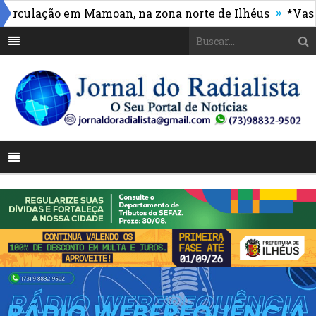
»
ulação em Mamoan, na zona norte de Ilhéus
*Vasco ma