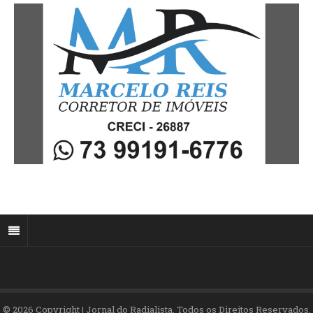
© 2026 Copyright | Jornal do Radialista. Todos os Direitos Reservados.