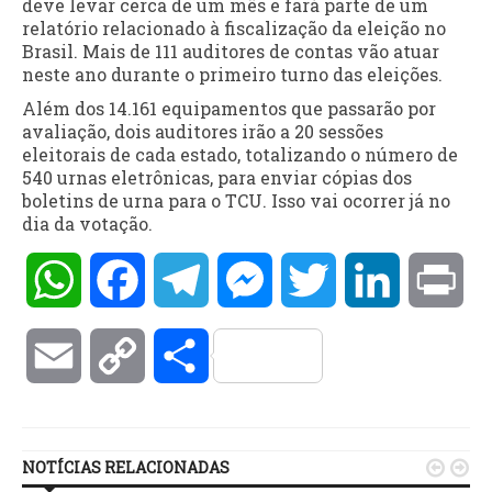
deve levar cerca de um mês e fará parte de um
relatório relacionado à fiscalização da eleição no
Brasil. Mais de 111 auditores de contas vão atuar
neste ano durante o primeiro turno das eleições.
Além dos 14.161 equipamentos que passarão por
avaliação, dois auditores irão a 20 sessões
eleitorais de cada estado, totalizando o número de
540 urnas eletrônicas, para enviar cópias dos
boletins de urna para o TCU. Isso vai ocorrer já no
dia da votação.
WhatsApp
Facebook
Telegram
Messenger
Twitter
LinkedIn
Pri
Email
Copy
Compartilhar
Link
NOTÍCIAS RELACIONADAS

