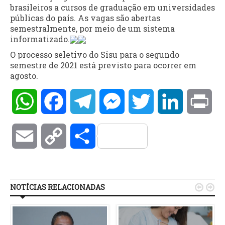
brasileiros a cursos de graduação em universidades
públicas do país. As vagas são abertas
semestralmente, por meio de um sistema
informatizado.
O processo seletivo do Sisu para o segundo
semestre de 2021 está previsto para ocorrer em
agosto.
WhatsApp
Facebook
Telegram
Messenger
Twitter
LinkedIn
Pri
Email
Copy
Compartilhar
Link
NOTÍCIAS RELACIONADAS

