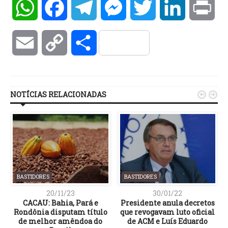
WhatsApp
Facebook
Telegram
Messenger
Twitter
LinkedIn
Pri
Email
Copy
Compartilhar
Link
NOTÍCIAS RELACIONADAS


BASTIDORES
BASTIDORES
20/11/23
30/01/22
CACAU: Bahia, Pará e
Presidente anula decretos
e
Rondônia disputam título
que revogavam luto oficial
de melhor amêndoa do
de ACM e Luís Eduardo