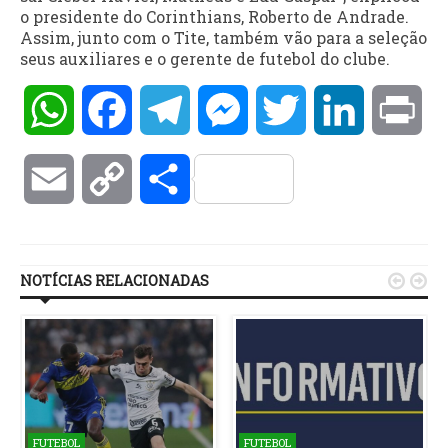
o presidente do Corinthians, Roberto de Andrade.
Assim, junto com o Tite, também vão para a seleção
seus auxiliares e o gerente de futebol do clube.
WhatsApp
Facebook
Telegram
Messenger
Twitter
LinkedIn
Pri
Email
Copy
Compartilhar
Link
NOTÍCIAS RELACIONADAS


FUTEBOL
FUTEBOL