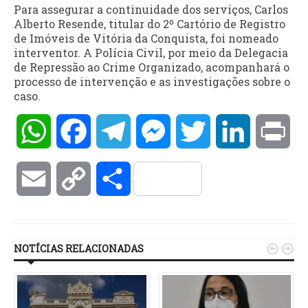
Para assegurar a continuidade dos serviços, Carlos
Alberto Resende, titular do 2º Cartório de Registro
de Imóveis de Vitória da Conquista, foi nomeado
interventor. A Polícia Civil, por meio da Delegacia
de Repressão ao Crime Organizado, acompanhará o
processo de intervenção e as investigações sobre o
caso.
WhatsApp
Facebook
Telegram
Messenger
Twitter
LinkedIn
Pri
Email
Copy
Compartilhar
Link
NOTÍCIAS RELACIONADAS

