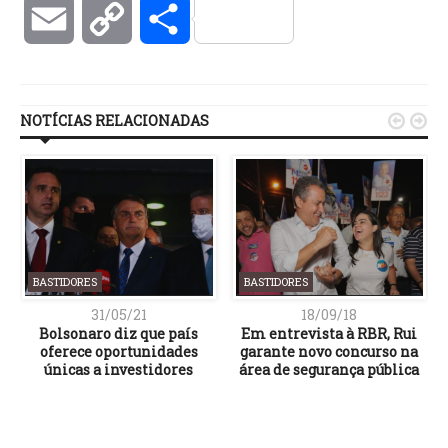
Email
Copy
Compartilhar
Link
NOTÍCIAS RELACIONADAS


BASTIDORES
BASTIDORES
31/05/21
18/09/18
Bolsonaro diz que país
Em entrevista à RBR, Rui
oferece oportunidades
garante novo concurso na
únicas a investidores
área de segurança pública