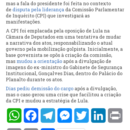
mas a fala do presidente foi feita no contexto
de
disputa pela liderança
da Comissão Parlamentar
de Inquérito (CPI) que investigará as
manifestações.
A CPI foi emplacada pela oposição de Lula na
Câmara de Deputados em uma tentativa de mudar
a narrativa dos atos, responsabilizando o atual
governo pela mobilização golpista. Inicialmente, a
base governista se opôs à criação da comissão,
mas
mudou a orientação
após a divulgação de
imagens do ex-ministro do Gabinete de Segurança
Institucional, Gonçalves Dias, dentro do Palácio do
Planalto durante os atos.
Dias pediu demissão do cargo
após a divulgação,
mas o caso gerou uma crise que facilitou a criação
da CPI e mudou a estratégia de Lula.
WhatsApp
Facebook
Telegram
Messenger
Twitter
LinkedIn
Pri