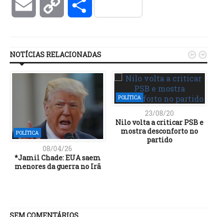
Email
Copy
Compartilhar
Link
NOTÍCIAS RELACIONADAS


POLÍTICA
23/08/20
Nilo volta a criticar PSB e
mostra desconforto no
POLÍTICA
partido
08/04/26
*Jamil Chade: EUA saem
menores da guerra no Irã
SEM COMENTÁRIOS