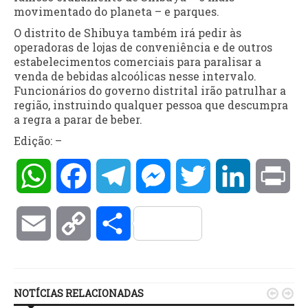
movimentado do planeta – e parques.
O distrito de Shibuya também irá pedir às
operadoras de lojas de conveniência e de outros
estabelecimentos comerciais para paralisar a
venda de bebidas alcoólicas nesse intervalo.
Funcionários do governo distrital irão patrulhar a
região, instruindo qualquer pessoa que descumpra
a regra a parar de beber.
Edição:
–
WhatsApp
Facebook
Telegram
Messenger
Twitter
LinkedIn
Pri
Email
Copy
Compartilhar
Link
NOTÍCIAS RELACIONADAS

