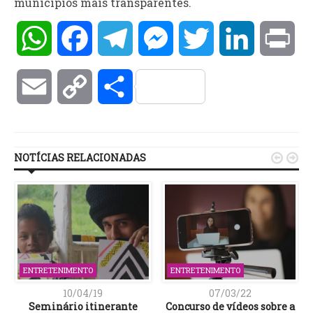
municípios mais transparentes.
WhatsApp
Facebook
Telegram
Messenger
Twitter
LinkedIn
Pri
Email
Copy
Compartilhar
Link
NOTÍCIAS RELACIONADAS


ENTRETENIMENTO
ENTRETENIMENTO
10/04/19
07/03/22
Seminário itinerante
Concurso de vídeos sobre a