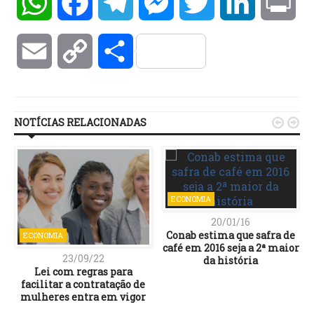
WhatsApp
Facebook
Telegram
Messenger
Twitter
LinkedIn
Pri
Email
Copy
Compartilhar
Link
NOTÍCIAS RELACIONADAS


ECONOMIA
20/01/16
Conab estima que safra de
ECONOMIA
café em 2016 seja a 2ª maior
23/09/22
da história
Lei com regras para
facilitar a contratação de
mulheres entra em vigor