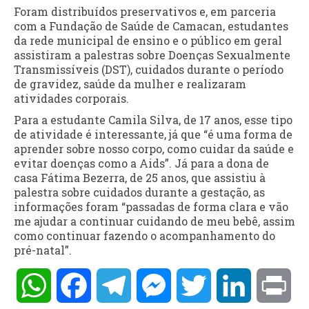
Foram distribuídos preservativos e, em parceria
com a Fundação de Saúde de Camacan, estudantes
da rede municipal de ensino e o público em geral
assistiram a palestras sobre Doenças Sexualmente
Transmissíveis (DST), cuidados durante o período
de gravidez, saúde da mulher e realizaram
atividades corporais.
Para a estudante Camila Silva, de 17 anos, esse tipo
de atividade é interessante, já que “é uma forma de
aprender sobre nosso corpo, como cuidar da saúde e
evitar doenças como a Aids”. Já para a dona de
casa Fátima Bezerra, de 25 anos, que assistiu à
palestra sobre cuidados durante a gestação, as
informações foram “passadas de forma clara e vão
me ajudar a continuar cuidando de meu bebê, assim
como continuar fazendo o acompanhamento do
pré-natal”.
WhatsApp
Facebook
Telegram
Messenger
Twitter
LinkedIn
Pri