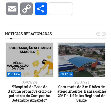
Email
Copy
Compartilhar
Link
NOTÍCIAS RELACIONADAS


POLÍTICA
POLÍTICA
05/09/24
23/07/21
*Hospital de Base de
Com mais de 2 milhões de
Itabuna promove ciclo de
atendimentos, Bahia ganha
palestras da Campanha
20ª Policlínica Regional de
Setembro Amarelo*
Saúde