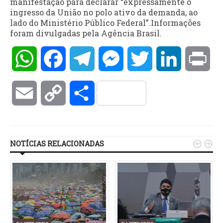
manifestação para declarar “expressamente o
ingresso da União no polo ativo da demanda, ao
lado do Ministério Público Federal”.Informações
foram divulgadas pela Agência Brasil.
WhatsApp
Facebook
Telegram
Messenger
Twitter
LinkedIn
Pri
Email
Copy
Compartilhar
Link
NOTÍCIAS RELACIONADAS

