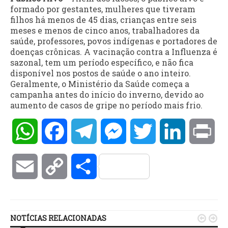
formado por gestantes, mulheres que tiveram
filhos há menos de 45 dias, crianças entre seis
meses e menos de cinco anos, trabalhadores da
saúde, professores, povos indígenas e portadores de
doenças crônicas. A vacinação contra a Influenza é
sazonal, tem um período específico, e não fica
disponível nos postos de saúde o ano inteiro.
Geralmente, o Ministério da Saúde começa a
campanha antes do início do inverno, devido ao
aumento de casos de gripe no período mais frio.
WhatsApp
Facebook
Telegram
Messenger
Twitter
LinkedIn
Pri
Email
Copy
Compartilhar
Link
NOTÍCIAS RELACIONADAS

