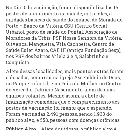
No Dia D da vacinação, foram disponibilizados 16
postos de atendimento na cidade, entre eles, a
unidades básicas de saúde do Iguape, do Morada do
Porto – Banco da Vitória, CSU (Centro Social
Urbano), posto de saúde do Pontal, Associação de
Moradores da Urbis, PSF Nossa Senhora da Vitória,
Olivença, Mangueira, Vila Cachoeira, Centro de
Saúde Euler Ázaro, CAE III (antiga Fundação Sesp),
nos PSF dos bairros Vilela 3 e 4, Salobrinho e
Conquista.
Além dessas localidades, mais pontos extras foram
colocados, como um na igreja Assembleia de Deus,
no Parque Infantil, e na Feira da Mulher no Centro
do vereador Fabrício Nascimento, além de duas
equipes volantes. Mesmo assim, a chefe de
Imunização considera que o comparecimento aos
postos de vacinação foi menor que o esperado.
Foram vacinadas 2.491 pessoas, sendo 1.933 do
público alvo, e 558, pessoas com doenças crônicas.
Público Alvo
– Além dos idosos, o público alvo é