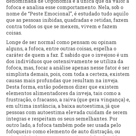
denominada de Orgonomia é a única que dá valor à
fofoca e analisa esse comportamento. Nela, sob o
nome de “Peste Emocional”, é estudado tudo aquilo
que as pessoas inibidas, quadradas e retidas, fazem
contra todos os que se mexem, vivem e fazem
coisas.
Longe de ser normal como pensam ou opinam
alguns, a fofoca, entre outras coisas, espelha o
caráter de quem a faz. É sabido que o invejoso é um
dos indivíduos que ostensivamente se utiliza da
fofoca, mas, focar a análise apenas nesse fator é ser
simplista demais, pois, com toda a certeza, existem
causas mais profundas que resultam na inveja.
Desta forma, então podemos dizer que existem
elementos alimentadores da inveja, tais como a
frustração, o fracasso, a raiva (que gera vingança) e,
em ultima instância, a baixa autoestima, já que
pessoas com autoestima elevada cuidam de serem
íntegras e respeitam os seus semelhantes. Por
outro lado, a fofoca também pode ser usada pelo
fofoqueiro como elemento de auto distração, ou