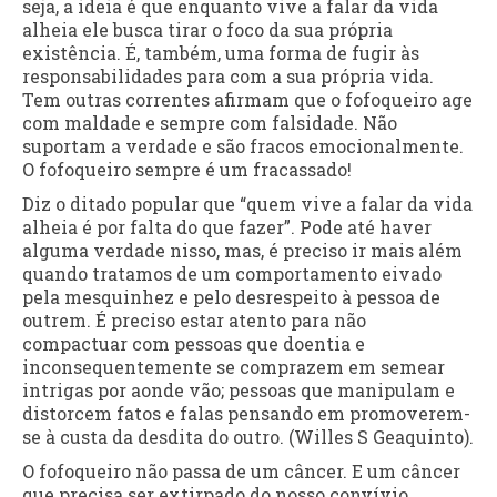
seja, a ideia é que enquanto vive a falar da vida
alheia ele busca tirar o foco da sua própria
existência. É, também, uma forma de fugir às
responsabilidades para com a sua própria vida.
Tem outras correntes afirmam que o fofoqueiro age
com maldade e sempre com falsidade. Não
suportam a verdade e são fracos emocionalmente.
O fofoqueiro sempre é um fracassado!
Diz o ditado popular que “quem vive a falar da vida
alheia é por falta do que fazer”. Pode até haver
alguma verdade nisso, mas, é preciso ir mais além
quando tratamos de um comportamento eivado
pela mesquinhez e pelo desrespeito à pessoa de
outrem. É preciso estar atento para não
compactuar com pessoas que doentia e
inconsequentemente se comprazem em semear
intrigas por aonde vão; pessoas que manipulam e
distorcem fatos e falas pensando em promoverem-
se à custa da desdita do outro. (Willes S Geaquinto).
O fofoqueiro não passa de um câncer. E um câncer
que precisa ser extirpado do nosso convívio.