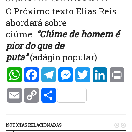
O Próximo texto Elias Reis
abordará sobre
ciúme.
“Ciúme de homem é
pior do que de
puta”
(adágio popular).
WhatsApp
Facebook
Telegram
Messenger
Twitter
LinkedIn
Pri
Email
Copy
Compartilhar
Link
NOTÍCIAS RELACIONADAS

