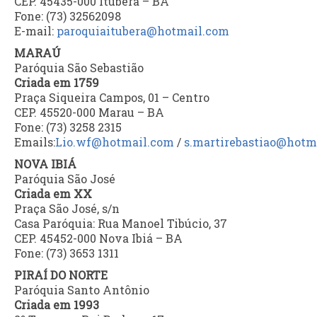
CEP. 45435-000 Ituberá – BA
Fone: (73) 32562098
E-mail:
paroquiaitubera@hotmail.com
MARAÚ
Paróquia São Sebastião
Criada em 1759
Praça Siqueira Campos, 01 – Centro
CEP. 45520-000 Marau – BA
Fone: (73) 3258 2315
Emails:
Lio.wf@hotmail.com
/
s.martirebastiao@hotm
NOVA IBIÁ
Paróquia São José
Criada em XX
Praça São José, s/n
Casa Paróquia: Rua Manoel Tibúcio, 37
CEP. 45452-000 Nova Ibiá – BA
Fone: (73) 3653 1311
PIRAÍ DO NORTE
Paróquia Santo Antônio
Criada em 1993