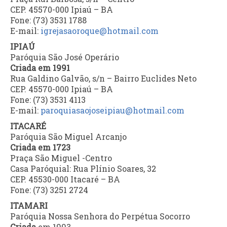
CEP. 45570-000 Ipiaú – BA
Fone: (73) 3531 1788
E-mail:
igrejasaoroque@hotmail.com
IPIAÚ
Paróquia São José Operário
Criada em 1991
Rua Galdino Galvão, s/n – Bairro Euclides Neto
CEP. 45570-000 Ipiaú – BA
Fone: (73) 3531 4113
E-mail:
paroquiasaojoseipiau@hotmail.com
ITACARÉ
Paróquia São Miguel Arcanjo
Criada em 1723
Praça São Miguel -Centro
Casa Paróquial: Rua Plínio Soares, 32
CEP. 45530-000 Itacaré – BA
Fone: (73) 3251 2724
ITAMARI
Paróquia Nossa Senhora do Perpétua Socorro
Criada
em 1993