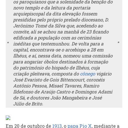
os paroquianos que a solenidade da benção do
novo templo e da leitura da portaria
arquiepiscopal da dita elevação fossem
presididas pelo próprio prelado diocesano, D.
Jerônimo Tomé da Silva que, acedendo ao
convite, ali se achou na manhã de 23 ficando
edificada a população com as cerimônias
“
inéditas que testemunhou. De volta para a
”
capital, encontrava-se o arcebispo a 28 em
Ilhéus, e aí, nessa data, nomeou uma comissão
para angariar óbolos destinados à formação
do patrimônio do bispado de Ilhéus, cuja
criação pleiteava, composta do
cônego
vigário
José Evaristo de Gois Bittencourt, coronéis
Antônio Pessoa, Misael Tavares, Ramiro
Ildefonso de Araújo Castro e Domingos Adami
de Sá, e doutores João Mangabeira e José
Júlio de Brito.
Em 20 de outubro de
1913
, o
papa Pio X
, mediante a