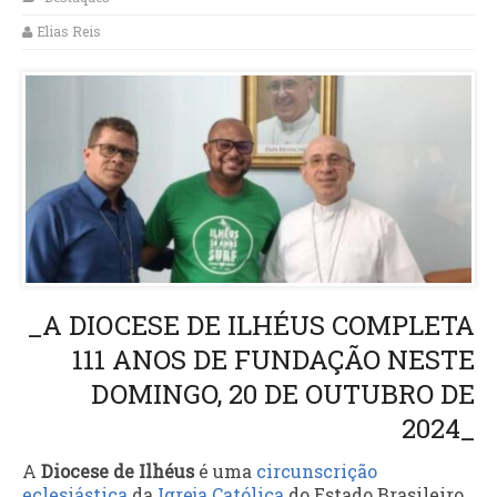
Elias Reis
_A DIOCESE DE ILHÉUS COMPLETA
111 ANOS DE FUNDAÇÃO NESTE
DOMINGO, 20 DE OUTUBRO DE
2024_
A
Diocese de Ilhéus
é uma
circunscrição
eclesiástica
da
Igreja Católica
do Estado Brasileiro