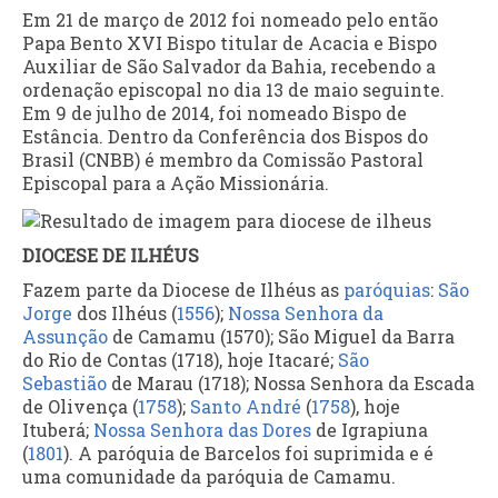
Em 21 de março de 2012 foi nomeado pelo então
Papa Bento XVI Bispo titular de Acacia e Bispo
Auxiliar de São Salvador da Bahia, recebendo a
ordenação episcopal no dia 13 de maio seguinte.
Em 9 de julho de 2014, foi nomeado Bispo de
Estância. Dentro da Conferência dos Bispos do
Brasil (CNBB) é membro da Comissão Pastoral
Episcopal para a Ação Missionária.
DIOCESE DE ILHÉUS
Fazem parte da Diocese de Ilhéus as
paróquias
:
São
Jorge
dos Ilhéus (
1556
);
Nossa Senhora da
Assunção
de Camamu (1570); São Miguel da Barra
do Rio de Contas (1718), hoje Itacaré;
São
Sebastião
de Marau (1718); Nossa Senhora da Escada
de Olivença (
1758
);
Santo André
(
1758
), hoje
Ituberá;
Nossa Senhora das Dores
de Igrapiuna
(
1801
). A paróquia de Barcelos foi suprimida e é
uma comunidade da paróquia de Camamu.