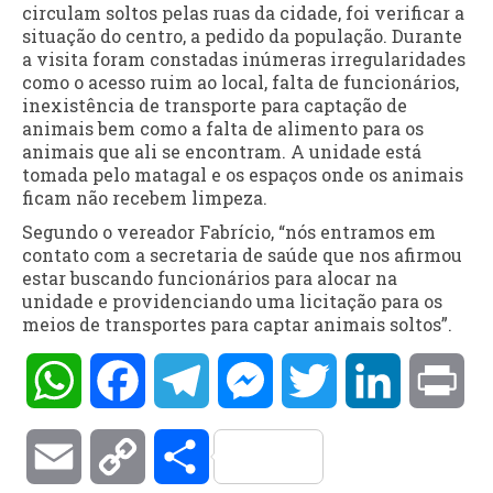
circulam soltos pelas ruas da cidade, foi verificar a
situação do centro, a pedido da população. Durante
a visita foram constadas inúmeras irregularidades
como o acesso ruim ao local, falta de funcionários,
inexistência de transporte para captação de
animais bem como a falta de alimento para os
animais que ali se encontram. A unidade está
tomada pelo matagal e os espaços onde os animais
ficam não recebem limpeza.
Segundo o vereador Fabrício, “nós entramos em
contato com a secretaria de saúde que nos afirmou
estar buscando funcionários para alocar na
unidade e providenciando uma licitação para os
meios de transportes para captar animais soltos”.
WhatsApp
Facebook
Telegram
Messenger
Twitter
LinkedIn
Pri
Email
Copy
Compartilhar