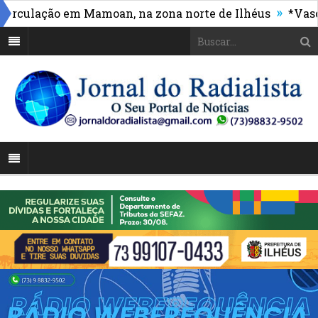
»
ulação em Mamoan, na zona norte de Ilhéus
*Vasco ma