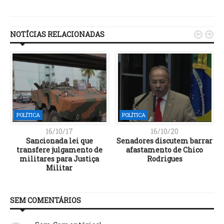
Link
NOTÍCIAS RELACIONADAS


POLÍTICA
POLÍTICA
16/10/17
16/10/20
Sancionada lei que
Senadores discutem barrar
transfere julgamento de
afastamento de Chico
militares para Justiça
Rodrigues
Militar
SEM COMENTÁRIOS