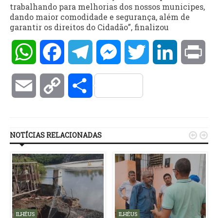
trabalhando para melhorias dos nossos municipes,
dando maior comodidade e segurança, além de
garantir os direitos do Cidadão”, finalizou
WhatsApp
Facebook
Telegram
Messenger
Twitter
LinkedIn
Pri
Email
Copy
Compartilhar
Link
NOTÍCIAS RELACIONADAS


ILHÉUS
ILHÉUS