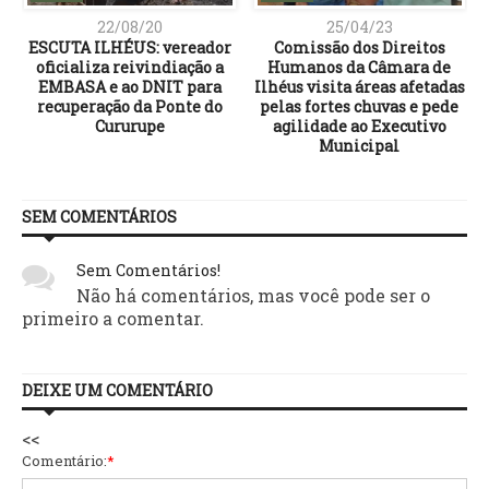
22/08/20
25/04/23
e
ESCUTA ILHÉUS: vereador
Comissão dos Direitos
,
oficializa reivindiação a
Humanos da Câmara de
EMBASA e ao DNIT para
Ilhéus visita áreas afetadas
recuperação da Ponte do
pelas fortes chuvas e pede
Cururupe
agilidade ao Executivo
Municipal
SEM COMENTÁRIOS
Sem Comentários!
Não há comentários, mas você pode ser o
primeiro a comentar.
DEIXE UM COMENTÁRIO
<<
Comentário:
*