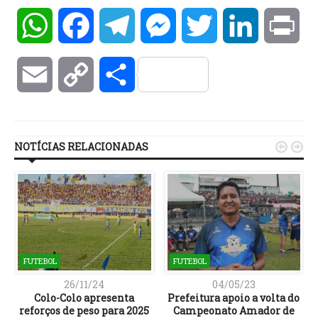
WhatsApp
Facebook
Telegram
Messenger
Twitter
LinkedIn
Pri
Email
Copy
Compartilhar
Link
NOTÍCIAS RELACIONADAS


FUTEBOL
FUTEBOL
26/11/24
04/05/23
Colo-Colo apresenta
Prefeitura apoio a volta do
reforços de peso para 2025
Campeonato Amador de