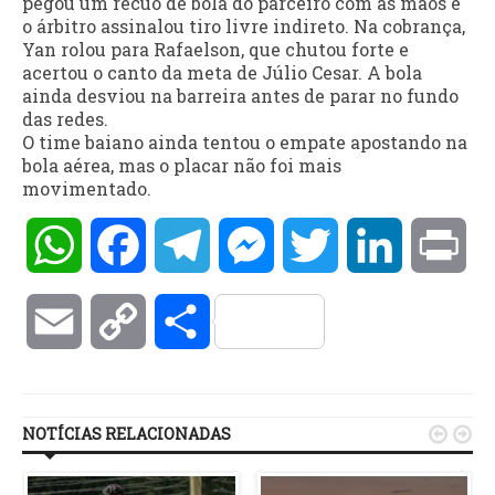
pegou um recuo de bola do parceiro com as mãos e
o árbitro assinalou tiro livre indireto. Na cobrança,
Yan rolou para Rafaelson, que chutou forte e
acertou o canto da meta de Júlio Cesar. A bola
ainda desviou na barreira antes de parar no fundo
das redes.
O time baiano ainda tentou o empate apostando na
bola aérea, mas o placar não foi mais
movimentado.
WhatsApp
Facebook
Telegram
Messenger
Twitter
LinkedIn
Pri
Email
Copy
Compartilhar
Link
NOTÍCIAS RELACIONADAS

