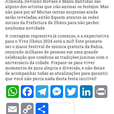
Almeida, Devinho Novaes e Manu Bahtidão são
alguns dos artistas que irão animar os festejos. Mas
não para por aí! Muitas outras surpresas ainda
serão reveladas, então fiquem atentos às redes
sociais da Prefeitura de Ilhéus para não perder
nenhuma novidade.
A contagem regressiva já começou, e a expectativa
para o Viva Ilhéus 2024 está a mil! Este promete
ser o maior festival de música gratuita da Bahia,
reunindo milhares de pessoas em uma grande
celebração que combina as tradições juninas com o
aniversário da cidade. Prepare-se para viver
momentos de pura alegria e diversão, e não deixe
de acompanhar todas as atualizações para garantir
que você não perca nada desta festa incrível!
WhatsApp
Facebook
Telegram
Messenger
Twitter
LinkedIn
Pri
Email
Copy
Compartilhar