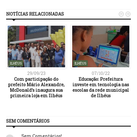
NOTÍCIAS RELACIONADAS


ILHÉUS
ILHÉUS
29/09/23
07/10/22
Com participação do
Educação: Prefeitura
prefeito Mário Alexandre,
investe em tecnologia nas
e
McDonald’s inaugura sua
escolas da rede municipal
primeira loja em Ilhéus
de Ilhéus
SEM COMENTÁRIOS
Sem Comentários!