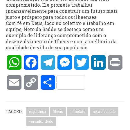
comprometido. Ele promete trabalhar
incansavelmente para construir um futuro mais
justo e próspero para todos os ilheenses.
Com fé em Deus, foco no coletivo e trabalho em
equipe, Neto da Saúde se destaca como um
exemplo de liderança comprometida com o
desenvolvimento de Ilhéus e com a melhoria da
qualidade de vida de sua população.
WhatsApp
Facebook
Telegram
Messenger
Twitter
LinkedIn
Pri
Email
Copy
Compartilhar
Link
TAGGED
esperança
Ilhéus
mandato
neto da saude
vereador eleito