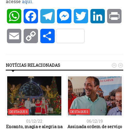
acesse
aqui
.
WhatsApp
Facebook
Telegram
Messenger
Twitter
LinkedIn
Pri
Email
Copy
Compartilhar
Link
NOTÍCIAS RELACIONADAS


DESTAQUES
DESTAQUES
01/12/22
06/12/19
Encanto, magia e alegria na
Assinada ordem de serviço