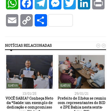
WhatsApp
Facebook
Telegram
Messenger
Twitter
LinkedIn
Pri
Email
Copy
Compartilhar
Link
NOTÍCIAS RELACIONADAS


ILHÉUS
ILHÉUS
13/01/25
29/01/21
VOCÊ SABIA? Conheça Neto
Prefeito de Ilhéus se reuniu
da *Saúde: um exemplo de
com representantes do BID
dedicação e compromisso
e ZPE Bahia nesta sexta-