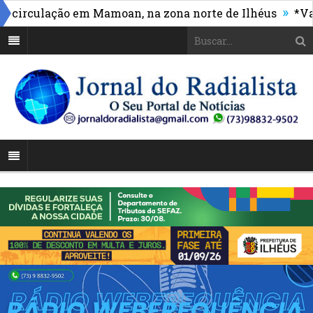
»
rculação em Mamoan, na zona norte de Ilhéus
*Vasco 