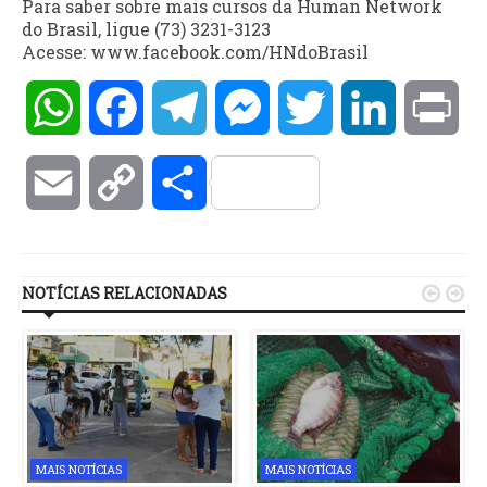
Para saber sobre mais cursos da Human Network
do Brasil, ligue (73) 3231-3123
​Acesse: www.facebook.com/HNdoBrasil
WhatsApp
Facebook
Telegram
Messenger
Twitter
LinkedIn
Pri
Email
Copy
Compartilhar
Link
NOTÍCIAS RELACIONADAS


MAIS NOTÍCIAS
MAIS NOTÍCIAS