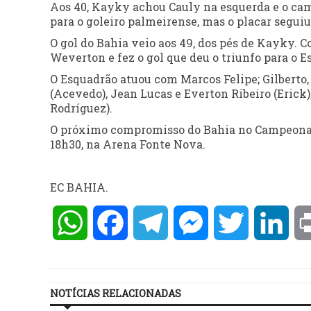
Aos 40, Kayky achou Cauly na esquerda e o ca
para o goleiro palmeirense, mas o placar seguiu
O gol do Bahia veio aos 49, dos pés de Kayky. 
Weverton e fez o gol que deu o triunfo para o E
O Esquadrão atuou com Marcos Felipe; Gilberto
(Acevedo), Jean Lucas e Everton Ribeiro (Erick)
Rodríguez).
O próximo compromisso do Bahia no Campeonato 
18h30, na Arena Fonte Nova.
EC BAHIA.
WhatsApp
Facebook
Telegram
Messenger
Twitter
Lin
NOTÍCIAS RELACIONADAS