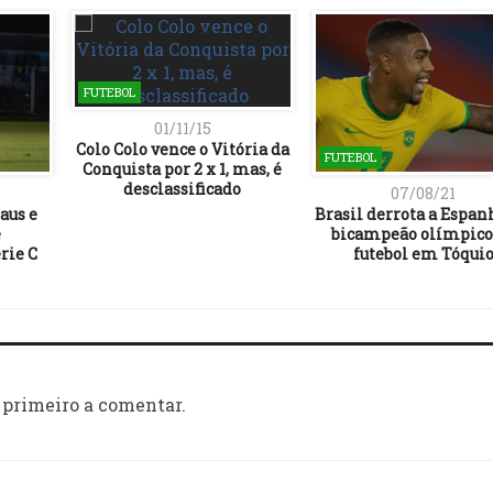
FUTEBOL
01/11/15
Colo Colo vence o Vitória da
FUTEBOL
Conquista por 2 x 1, mas, é
desclassificado
07/08/21
aus e
Brasil derrota a Espanh
e
bicampeão olímpico
rie C
futebol em Tóqui
 primeiro a comentar.