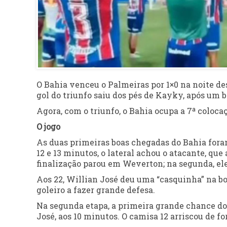
O Bahia venceu o Palmeiras por 1×0 na noite de
gol do triunfo saiu dos pés de Kayky, após um b
Agora, com o triunfo, o Bahia ocupa a 7ª coloca
O jogo
As duas primeiras boas chegadas do Bahia fora
12 e 13 minutos, o lateral achou o atacante, qu
finalização parou em Weverton; na segunda, ele
Aos 22, Willian José deu uma “casquinha” na bo
goleiro a fazer grande defesa.
Na segunda etapa, a primeira grande chance do B
José, aos 10 minutos. O camisa 12 arriscou de f