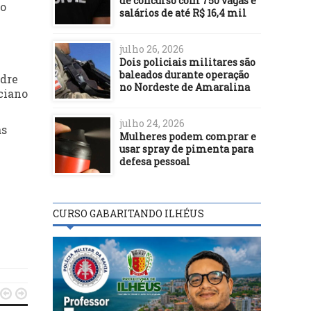
de concurso com 750 vagas e
go
salários de até R$ 16,4 mil
julho 26, 2026
Dois policiais militares são
baleados durante operação
ndre
no Nordeste de Amaralina
ciano
julho 24, 2026
às
Mulheres podem comprar e
usar spray de pimenta para
defesa pessoal
CURSO GABARITANDO ILHÉUS

