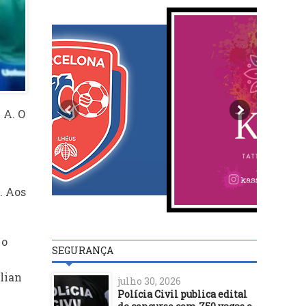
 A. O
. Aos
 o
SEGURANÇA
lian
julho 30, 2026
Polícia Civil publica edital