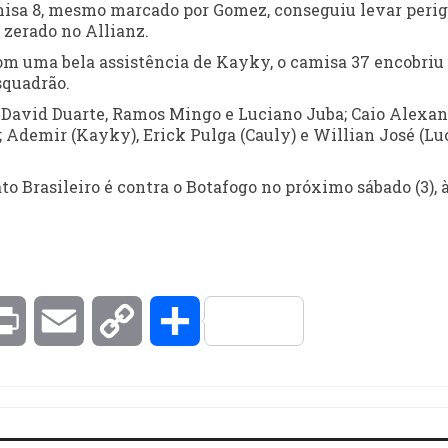
misa 8, mesmo marcado por Gomez, conseguiu levar peri
 zerado no Allianz.
Com uma bela assistência de Kayky, o camisa 37 encobriu
squadrão.
, David Duarte, Ramos Mingo e Luciano Juba; Caio Alexa
; Ademir (Kayky), Erick Pulga (Cauly) e Willian José (Lu
Brasileiro é contra o Botafogo no próximo sábado (3), 
kedIn
Print
Email
Copy
Compartilhar
Link