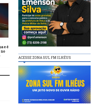
FUTEBOL
22/11/16
Vitória da Conquista 
pentacampeão da Cop
FUTEBOL
Governador do Estad
28/12/21
a e é
Alegando questões
 no
familiares, Cuca deixa o
o
comando do Atlético-MG
ACESSE ZONA SUL FM ILHÉUS