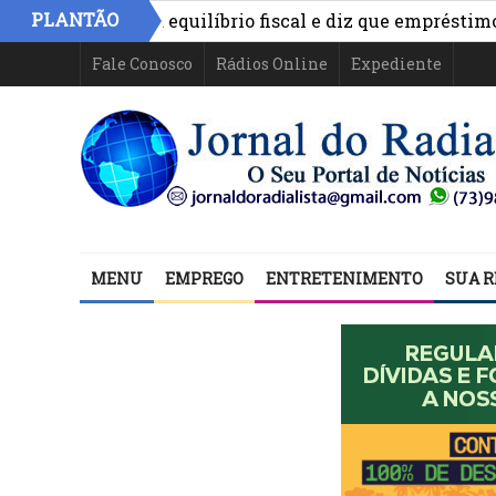
PLANTÃO
imo aponta equilíbrio fiscal e diz que empréstimos finan
Fale Conosco
Rádios Online
Expediente
MENU
EMPREGO
ENTRETENIMENTO
SUA R