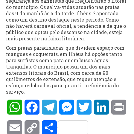
segurança aos banhistas que frequentarão o litoral
do município. Os salva-vidas atuarão nas praias
das 9 da manhã às 5 da tarde. Ilhéus é apontada
como um destino destaque neste período. Como
não haverá carnaval oficial, a tendência é de que o
público que optou pelo descanso na cidade, esteja
mais presente na faixa litorânea.
Com praias paradisíacas, que dividem espaço com
mangues e coqueirais, em Ilhéus há opções tanto
para surfistas como para quem busca águas
tranquilas. O município possui um dos mais
extensos litorais do Brasil, com cerca de 90
quilômetros de extensão, que requer atenção e
esforço redobrados para garantir a eficiência do
serviço.
WhatsApp
Facebook
Telegram
Messenger
Twitter
LinkedIn
Pri
Email
Copy
Compartilhar