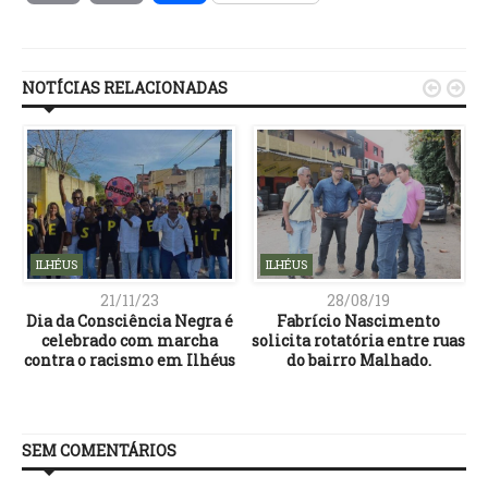
Link
NOTÍCIAS RELACIONADAS


ILHÉUS
ILHÉUS
21/11/23
28/08/19
Dia da Consciência Negra é
Fabrício Nascimento
celebrado com marcha
solicita rotatória entre ruas
contra o racismo em Ilhéus
do bairro Malhado.
SEM COMENTÁRIOS