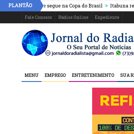
»
PLANTÃO
letico-PR e segue na Copa do Brasil
Itabuna registra 
Fale Conosco
Rádios Online
Expediente
MENU
EMPREGO
ENTRETENIMENTO
SUA R