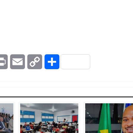
kedIn
Print
Email
Copy
Compartilhar
Link