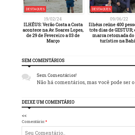
DESTAQUES
DESTAQUES
19/02/24
09/06/22
reador
ILHÉUS: Verão Costa a Costa
Ilhéus reúne 400 pes
e sobre
acontece na Av. Soares Lopes,
três dias de GESTUR;
adra no
de 29 de Fevereiro a 03 de
marca retomada do 
al
Março
turístico na Bah
SEM COMENTÁRIOS
Sem Comentários!
Não há comentários, mas você pode ser o
DEIXE UM COMENTÁRIO
<<
Comentário:
*