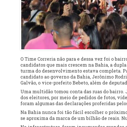
O Time Correria não para e dessa vez foi o bai
candidatos que mais crescem na Bahia, a dupla J
turma do desenvolvimento estava completa. Pa
candidato ao governo da Bahia, Jerônimo Rodrig
Galvão, o vice-prefeito Bebeto, além de deputad
Uma multidão tomou conta das ruas do bairro. 
dos eleitores, por meio de pedidos de fotos, vídeo
foram algumas das declarações proferidas pelo
Na Bahia nunca foi tão fácil escolher o próxim
se aproxima da marca de um bilhão de reais. Nu
Na infraestrutura, foram inauguradas grandes 