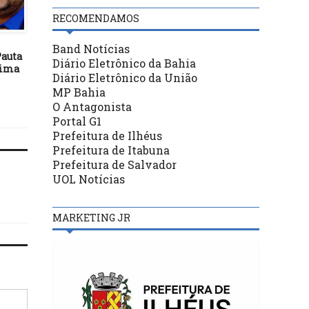
RECOMENDAMOS
DESTAQUES
DESTAQUES
22/06/17
29/04/24
Band Notícias
auta
Trânsito de Ilhéus é tema de
Proposição do veread
Diário Eletrônico da Bahia
xima
discussão na Câmara de
EDERJÚNIOR dispõe so
Diário Eletrônico da União
Vereadores
construção de *Quadra
MP Bahia
Posto Florestal
O Antagonista
Portal G1
Prefeitura de Ilhéus
Prefeitura de Itabuna
Prefeitura de Salvador
UOL Notícias
MARKETING JR