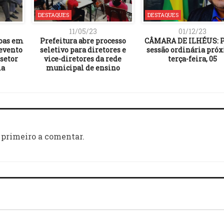
DESTAQUES
DESTAQUES
11/05/23
01/12/23
soas em
Prefeitura abre processo
CÂMARA DE ILHÉUS: P
 evento
seletivo para diretores e
sessão ordinária pró
setor
vice-diretores da rede
terça-feira, 05
ia
municipal de ensino
 primeiro a comentar.