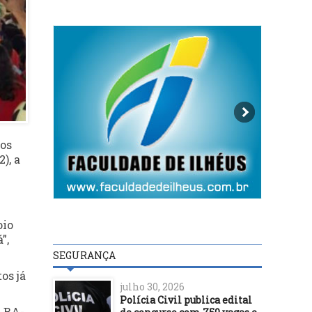
dos
), a
oio
”,
SEGURANÇA
os já
julho 30, 2026
Polícia Civil publica edital
a BA-