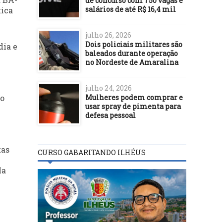
de concurso com 750 vagas e
salários de até R$ 16,4 mil
tica
julho 26, 2026
Dois policiais militares são
dia e
baleados durante operação
no Nordeste de Amaralina
julho 24, 2026
Mulheres podem comprar e
 o
usar spray de pimenta para
defesa pessoal
tas
CURSO GABARITANDO ILHÉUS
la