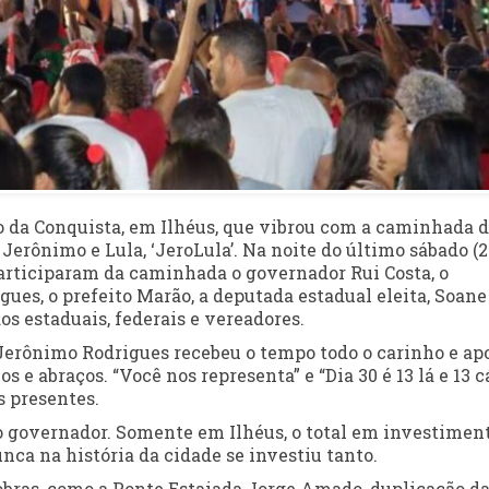
rro da Conquista, em Ilhéus, que vibrou com a caminhada 
erônimo e Lula, ‘JeroLula’. Na noite do último sábado (22
rticiparam da caminhada o governador Rui Costa, o
ues, o prefeito Marão, a deputada estadual eleita, Soane
os estaduais, federais e vereadores.
Jerônimo Rodrigues recebeu o tempo todo o carinho e ap
s e abraços. “Você nos representa” e “Dia 30 é 13 lá e 13 cá
s presentes.
o governador. Somente em Ilhéus, o total em investiment
nca na história da cidade se investiu tanto.
obras, como a Ponte Estaiada Jorge Amado, duplicação d