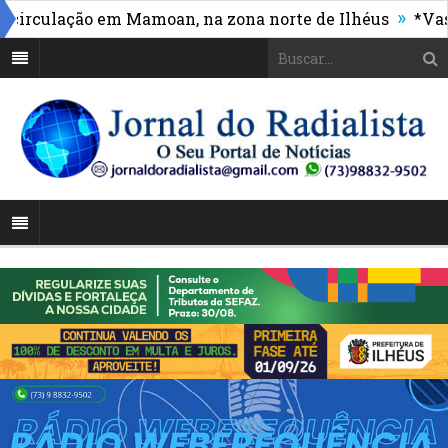
»
ulação em Mamoan, na zona norte de Ilhéus
*Vasco ma