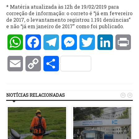
* Matéria atualizada às 12h de 19/02/2019 para
correção de informação: o correto é “já em fevereiro
de 2017, o levantamento registrou 1.191 denúncias”
e não “já em janeiro de 2017” como foi publicado.
WhatsApp
Facebook
Telegram
Messenger
Twitter
LinkedIn
Pri
Email
Copy
Compartilhar
Link
NOTÍCIAS RELACIONADAS

