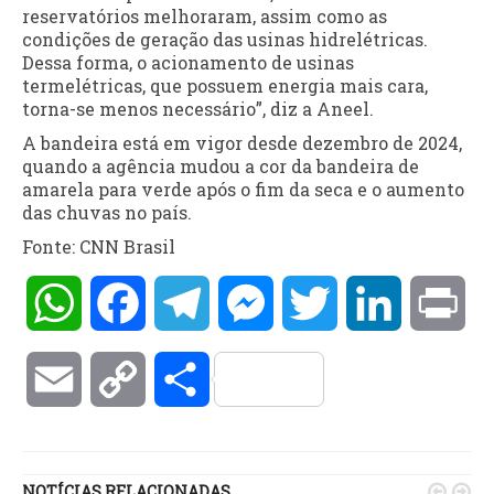
reservatórios melhoraram, assim como as
condições de geração das usinas hidrelétricas.
Dessa forma, o acionamento de usinas
termelétricas, que possuem energia mais cara,
torna-se menos necessário”, diz a Aneel.
A bandeira está em vigor desde dezembro de 2024,
quando a agência mudou a cor da bandeira de
amarela para verde após o fim da seca e o aumento
das chuvas no país.
Fonte: CNN Brasil
WhatsApp
Facebook
Telegram
Messenger
Twitter
LinkedIn
Pri
Email
Copy
Compartilhar
Link
NOTÍCIAS RELACIONADAS

