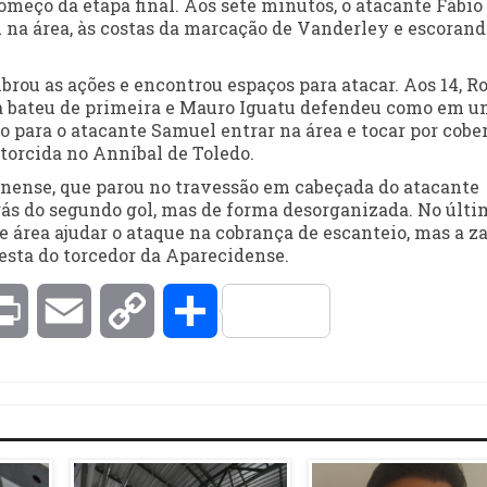
meço da etapa final. Aos sete minutos, o atacante Fábio
 na área, às costas da marcação de Vanderley e escorand
ibrou as ações e encontrou espaços para atacar. Aos 14, R
eba bateu de primeira e Mauro Iguatu defendeu como em 
do para o atacante Samuel entrar na área e tocar por cober
 torcida no Anníbal de Toledo.
inense, que parou no travessão em cabeçada do atacante
trás do segundo gol, mas de forma desorganizada. No últi
de área ajudar o ataque na cobrança de escanteio, mas a z
festa do torcedor da Aparecidense.
kedIn
Print
Email
Copy
Compartilhar
Link