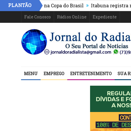
»
PLANTÃO
R e segue na Copa do Brasil
Itabuna registra maior cr
a o início do Festival Agosto de Jorge
Fale Conosco
Rádios Online
Expediente
MENU
EMPREGO
ENTRETENIMENTO
SUA R