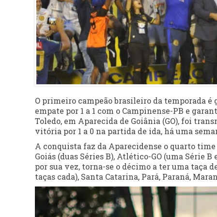
O primeiro campeão brasileiro da temporada é g
empate por 1 a 1 com o Campinense-PB e garantiu
Toledo, em Aparecida de Goiânia (GO), foi tran
vitória por 1 a 0 na partida de ida, há uma se
A conquista faz da Aparecidense o quarto time g
Goiás (duas Séries B), Atlético-GO (uma Série B e
por sua vez, torna-se o décimo a ter uma taça de
taças cada), Santa Catarina, Pará, Paraná, Mara