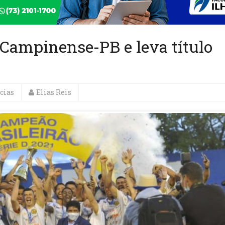
Campinense-PB e leva título
cias
Elias Reis