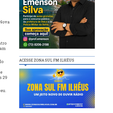
 Nova
atro
ram
ACESSE ZONA SUL FM ILHÉUS
lo
te
s 29
ceu.