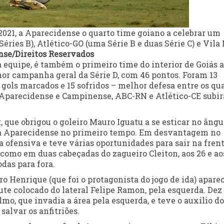
021, a Aparecidense o quarto time goiano a celebrar um
 Séries B), Atlético-GO (uma Série B e duas Série C) e Vila
se/Direitos Reservados
equipe, é também o primeiro time do interior de Goiás a
hor campanha geral da Série D, com 46 pontos. Foram 13
1 gols marcados e 15 sofridos – melhor defesa entre os qu
e Aparecidense e Campinense, ABC-RN e Atlético-CE subi
, que obrigou o goleiro Mauro Iguatu a se esticar no ângu
l da Aparecidense no primeiro tempo. Em desvantagem no
a ofensiva e teve várias oportunidades para sair na fren
 como em duas cabeçadas do zagueiro Cleiton, aos 26 e ao
odas para fora.
o Henrique (que foi o protagonista do jogo de ida) apare
ute colocado do lateral Felipe Ramon, pela esquerda. Dez
mo, que invadia a área pela esquerda, e teve o auxílio do
salvar os anfitriões.