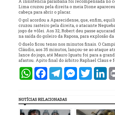
A insistência paraibana foi recompensada no co
Lima cruzou pela direita o meia Dione apareceu
cabeça para abrir o placar.
O gol acordou a Aparecidense, que, enfim, equil
cruzou rasteiro pela direita, o atacante Negu
jogo de vôlei. Aos 32, Robert deu passe açucara
na saída do goleiro da Raposa, para explosão da
O duelo ficou tenso nos minutos finais. O Camp
Cláudio, aos 35 minutos, lançou-se ao ataque a
lance do jogo, até Mauro Iguatu foi para a gran
afastou. Apito final do árbitro Raphael Claus e 
WhatsApp
Facebook
Telegram
Messenger
Twitter
Lin
NOTÍCIAS RELACIONADAS