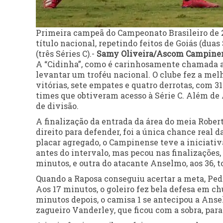
Primeira campeã do Campeonato Brasileiro de 2
título nacional, repetindo feitos de Goiás (duas
(três Séries C).-
Samy Oliveira/Ascom Campinen
A “Cidinha”, como é carinhosamente chamada a 
levantar um troféu nacional. O clube fez a mel
vitórias, sete empates e quatro derrotas, com 3
times que obtiveram acesso à Série C. Além d
de divisão.
A finalização da entrada da área do meia Robert
direito para defender, foi a única chance rea
placar agregado, o Campinense teve a iniciativ
antes do intervalo, mas pecou nas finalizações,
minutos, e outra do atacante Anselmo, aos 36, t
Quando a Raposa conseguiu acertar a meta, Pedr
Aos 17 minutos, o goleiro fez bela defesa em ch
minutos depois, o camisa 1 se antecipou a Ansel
zagueiro Vanderley, que ficou com a sobra, para 