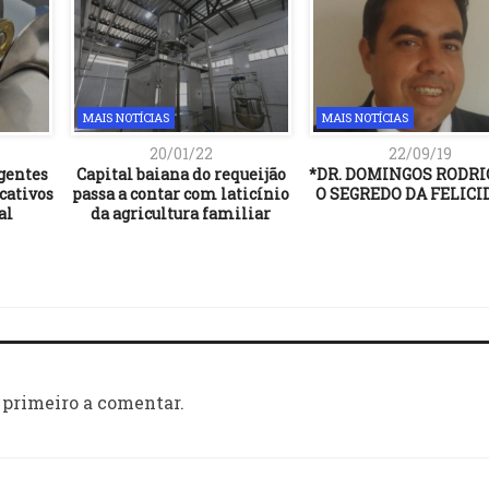
MAIS NOTÍCIAS
MAIS NOTÍCIAS
20/01/22
22/09/19
gentes
Capital baiana do requeijão
*DR. DOMINGOS RODRI
cativos
passa a contar com laticínio
O SEGREDO DA FELICI
al
da agricultura familiar
 primeiro a comentar.