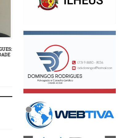
MAIS NOTÍCIAS
01/12/15
Advogado que chamou co
MAIS NOTÍCIAS
de “cachorra” é punido 
OAB
08/11/22
GUES:
Pedalada Azul reúne dois
DADE
mil ciclistas em Itabuna e
incentiva atividades
saudáveis na prevenção ao
diabetes