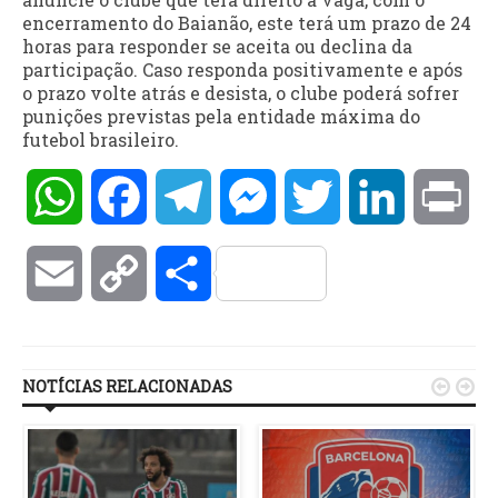
encerramento do Baianão, este terá um prazo de 24
horas para responder se aceita ou declina da
participação. Caso responda positivamente e após
o prazo volte atrás e desista, o clube poderá sofrer
punições previstas pela entidade máxima do
futebol brasileiro.
WhatsApp
Facebook
Telegram
Messenger
Twitter
LinkedIn
Pri
Email
Copy
Compartilhar
Link
NOTÍCIAS RELACIONADAS

