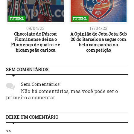
FUTEBOL
FUTEBOL
09/04/23
17/04/23
Chocolate de Páscoa:
A Opinião de Jota Jota: Sub
A
Fluminense deixa o
20 do Barcelona segue com
Flamengo de quatro e é
bela campanha na
bicampeão carioca
competição
SEM COMENTÁRIOS
Sem Comentários!
Não há comentários, mas você pode ser o
primeiro a comentar.
DEIXE UM COMENTÁRIO
<<